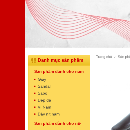
Trang chủ
Sản ph
Danh mục sản phẩm
Sản phẩm dành cho nam
Giày
Sandal
Sabô
Dép da
Dép Nam
Ví Nam
Mã sản phẩm: NT5003
Dây nịt nam
520.000 VNĐ
Giá:
Sản phẩm dành cho nữ