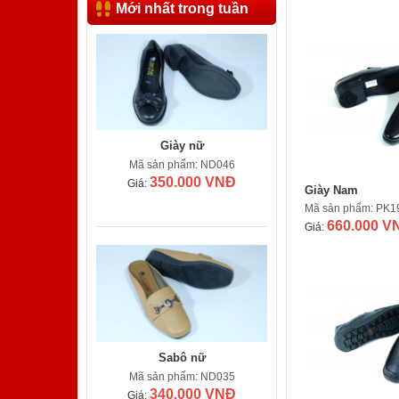
Mới nhất trong tuần
Giày nữ
Mã sản phẩm: ND046
350.000 VNĐ
Giá:
Giày Nam
Mã sản phẩm: PK1
660.000 V
Giá:
Sabô nữ
Mã sản phẩm: ND035
340.000 VNĐ
Giá: