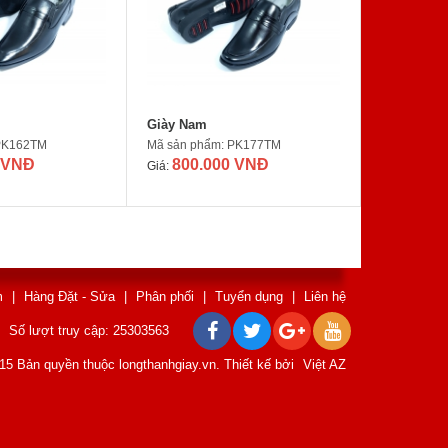
Giày Nam
 PK162TM
Mã sản phẩm: PK177TM
 VNĐ
800.000 VNĐ
Giá:
m
|
Hàng Đặt - Sửa
|
Phân phối
|
Tuyển dụng
|
Liên hệ
Số lượt truy cập: 25303563
15 Bản quyền thuộc longthanhgiay.vn. Thiết kế bởi
Việt AZ