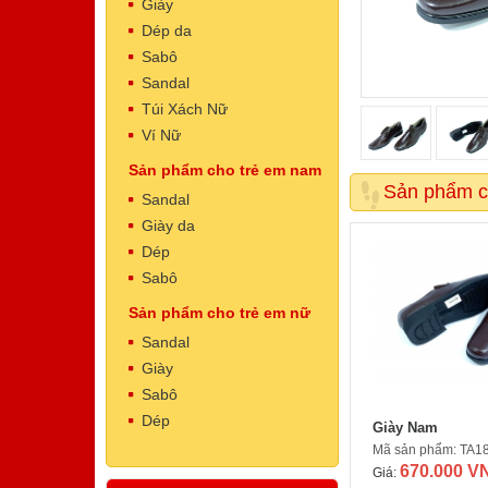
Giày
Dép da
Sabô
Sandal
Túi Xách Nữ
Ví Nữ
Sản phẩm cho trẻ em nam
Dép Nam
Sản phẩm c
Mã sản phẩm: NT5002
Sandal
500.000 VNĐ
Giá:
Giày da
Dép
Sabô
Sản phẩm cho trẻ em nữ
Sandal
Giày
Sabô
Dép
Giày Nam
Dép Nam
Mã sản phẩm: TA1
Mã sản phẩm: NT5001
670.000 V
500.000 VNĐ
Giá:
Giá: