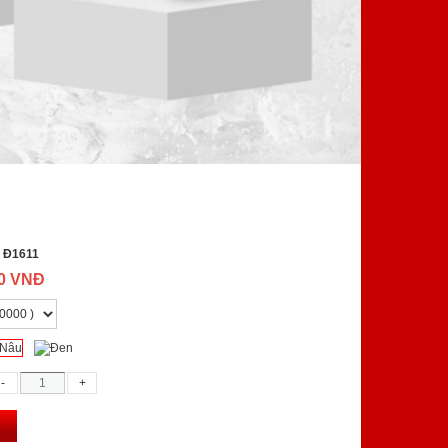
:
Đ1611
00 VNĐ
g