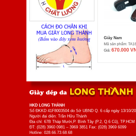
Mã sản phẩm: TA410TM
800.000 VNĐ
Giá:
Giày Nam
Mã sản phẩm: TA1
670.000 V
Giá:
Giày Nam
Mã sản phẩm: MK5006
700.000 VNĐ
Giá:
HKD LONG THÀNH
Số ĐKKD 41F8003504 do Sở UBND Q. 6 cấp ngày 13/10/2
Người đại diện: Trần Hữu Thành
Địa chỉ: 67B Tháp Mười,P. Bình Tây (P.2, Q.6 Cũ), TP.HCM
ĐT: (028) 3960 0981 – 3969 3851 Fax: (028) 3969 6099
Hotline: 028.66.73.68.68