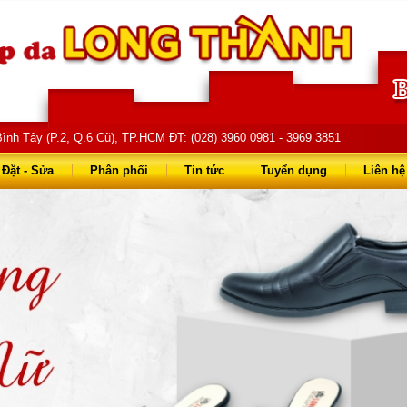
ình Tây (P.2, Q.6 Cũ), TP.HCM ĐT: (028) 3960 0981 - 3969 3851
68 68 - 0903 823 714
Đặt - Sửa
Phân phối
Tin tức
Tuyển dụng
Liên hệ