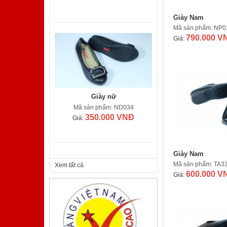
Giày Nam
Mã sản phẩm: NP0
790.000 V
Giá:
Giày nữ
Mã sản phẩm: ND034
350.000 VNĐ
Giá:
Giày Nam
Mã sản phẩm: TA3
Xem tất cả
600.000 V
Giá:
Giày nam