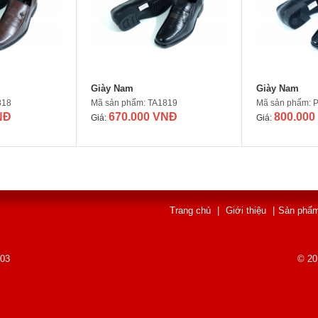
Giày Nam
Giày Nam
818
Mã sản phẩm: TA1819
Mã sản phẩm:
NĐ
670.000 VNĐ
800.000
Giá:
Giá:
Trang chủ
|
Giới thiệu
|
Sản phẩ
003
© 20