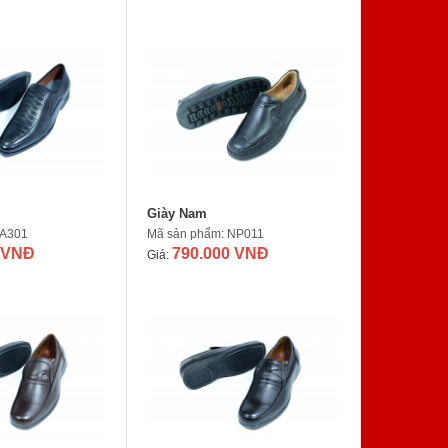
Giày Nam
TA301
Mã sản phẩm: NP011
 VNĐ
790.000 VNĐ
Giá: