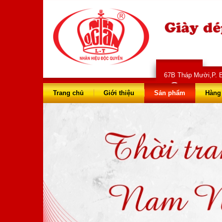
67B Tháp Mười,P. B
028 66 73 
Trang chủ
Giới thiệu
Sản phẩm
Hàng 