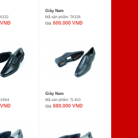
Giày Nam
TA332
Mã sản phẩm: TA336
 VNĐ
600.000 VNĐ
Giá:
Giày Nam
Đ1664
Mã sản phẩm: TL403
 VNĐ
680.000 VNĐ
Giá: