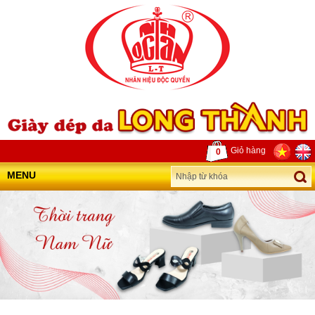
Giỏ hàng
0
MENU