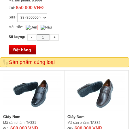
Mã sản phẩm:
Đ1664
850.000 VNĐ
Giá:
Size:
Màu sắc:
Số lượng:
Đặt hàng
Sản phẩm cùng loại
Giày Nam
Giày Nam
Mã sản phẩm: TA331
Mã sản phẩm: TA332
600.000 VNĐ
600.000 VNĐ
Giá:
Giá: