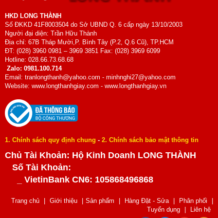
HKD LONG THÀNH
Số ĐKKD 41F8003504 do Sở UBND Q. 6 cấp ngày 13/10/2003
Người đại diện: Trần Hữu Thành
Địa chỉ: 67B Tháp Mười,P. Bình Tây (P.2, Q.6 Cũ), TP.HCM
ĐT: (028) 3960 0981 – 3969 3851 Fax: (028) 3969 6099
Hotline: 028.66.73.68.68
Zalo: 0981.100.714
Email: tranlongthanh@yahoo.com - minhnghi27@yahoo.com
Website: www.longthanhgiay.com - www.longthanhgiay.vn
1. Chính sách quy định chung
-
2. Chính sách bảo mật thông tin
Chủ Tài Khoản: Hộ Kinh Doanh LONG THÀNH
Số Tài Khoản:
_ VietinBank CN6: 105868496868
Trang chủ
|
Giới thiệu
|
Sản phẩm
|
Hàng Đặt - Sửa
|
Phân phối
|
Tuyển dụng
|
Liên hệ