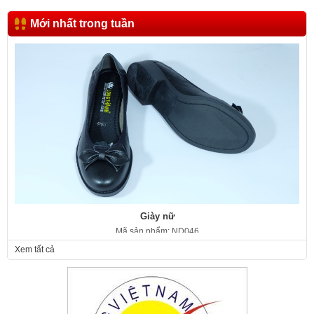
Mới nhất trong tuần
Giày nữ
Mã sản phẩm: ND046
350.000 VNĐ
Giá:
Xem tất cả