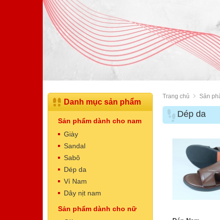
Trang chủ
Sản ph
Danh mục sản phẩm
Dép da
Sản phẩm dành cho nam
Giày
Sandal
Sabô
Dép da
Dép Nam
Ví Nam
Mã sản phẩm: NT5003
Dây nịt nam
520.000 VNĐ
Giá:
Sản phẩm dành cho nữ