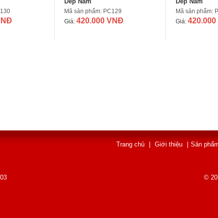
Dép Nam
Dép Nam
C130
Mã sản phẩm: PC129
Mã sản phẩm: 
VNĐ
420.000 VNĐ
420.000
Giá:
Giá:
Trang chủ
|
Giới thiệu
|
Sản phẩ
003
© 20