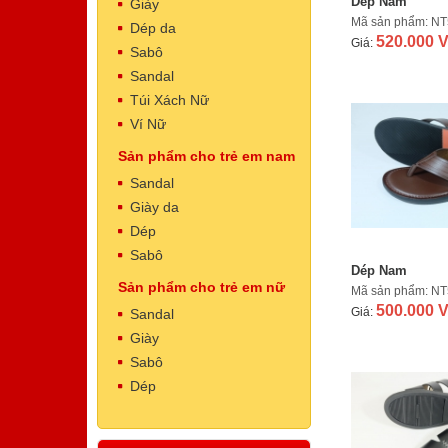
Dép Nam
Giày
Mã sản phẩm: N
Dép da
520.000 
Giá:
Sabô
Sandal
Túi Xách Nữ
Ví Nữ
Dép Nam
Sản phẩm cho trẻ em nam
Mã sản phẩm: NT5002
Sandal
500.000 VNĐ
Giá:
Giày da
Dép
Sabô
Dép Nam
Sản phẩm cho trẻ em nữ
Mã sản phẩm: N
500.000 
Giá:
Sandal
Giày
Sabô
Dép Nam
Dép
Mã sản phẩm: NT5001
500.000 VNĐ
Giá: