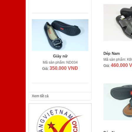
Giày nữ
Dép Nam
Mã sản phẩm: ND034
Mã sản phẩm: K
350.000 VNĐ
460.000 
Giá:
Giá:
Xem tất cả
Giày nam
Mã sản phẩm: TA410TM