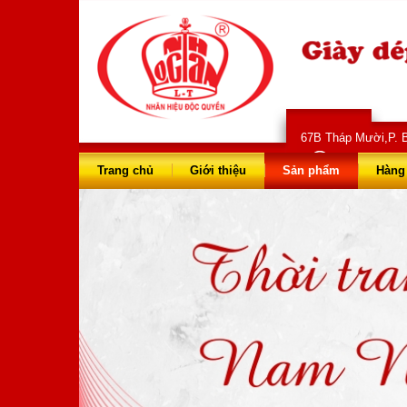
67B Tháp Mười,P. B
028 66 73 
Trang chủ
Giới thiệu
Sản phẩm
Hàng 