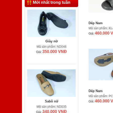
Mới nhất trong tuần
Dép Nam
Mã sản phẩm: K
460.000 
Giá:
Giày nữ
Mã sản phẩm: ND046
350.000 VNĐ
Giá:
Dép Nam
Mã sản phẩm: P
Sabô nữ
460.000 
Giá:
Mã sản phẩm: ND035
340.000 VNĐ
Giá: