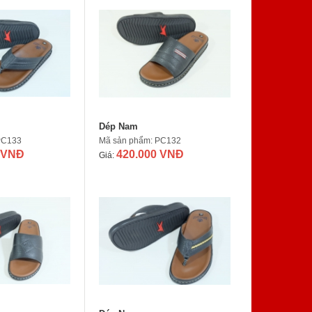
Dép Nam
PC133
Mã sản phẩm: PC132
 VNĐ
420.000 VNĐ
Giá: