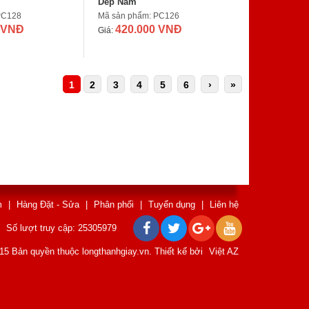
Dép Nam
PC128
Mã sản phẩm: PC126
 VNĐ
420.000 VNĐ
Giá:
1
2
3
4
5
6
›
»
m
|
Hàng Đặt - Sửa
|
Phân phối
|
Tuyển dụng
|
Liên hệ
Số lượt truy cập: 25305979
15 Bản quyền thuộc longthanhgiay.vn. Thiết kế bởi
Việt AZ