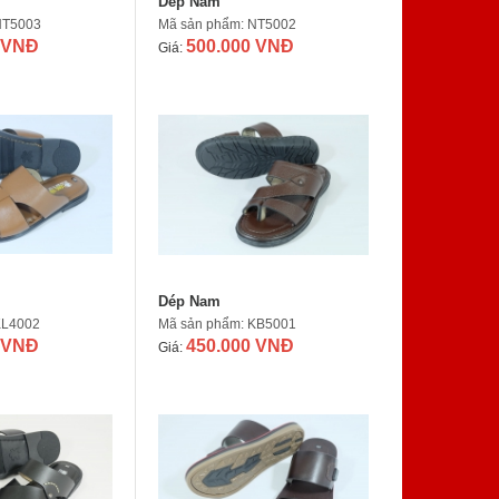
Dép Nam
NT5003
Mã sản phẩm: NT5002
 VNĐ
500.000 VNĐ
Giá:
Dép Nam
KL4002
Mã sản phẩm: KB5001
 VNĐ
450.000 VNĐ
Giá: