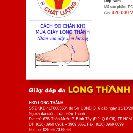
Dép Nam
800.000 VNĐ
Giá:
Mã sản phẩm: P
420.000 
Giá:
Giày Nam
Mã sản phẩm: MK5006
700.000 VNĐ
Giá:
HKD LONG THÀNH
Số ĐKKD 41F8003504 do Sở UBND Q. 6 cấp ngày 13/10/2
Người đại diện: Trần Hữu Thành
Địa chỉ: 67B Tháp Mười,P. Bình Tây (P.2, Q.6 Cũ), TP.HCM
ĐT: (028) 3960 0981 – 3969 3851 Fax: (028) 3969 6099
Hotline: 028.66.73.68.68