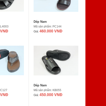
Dép Nam
KL4003
Mã sản phẩm: PC144
 VNĐ
460.000 VNĐ
Giá:
Dép Nam
PC127
Mã sản phẩm: KB055
 VNĐ
450.000 VNĐ
Giá: