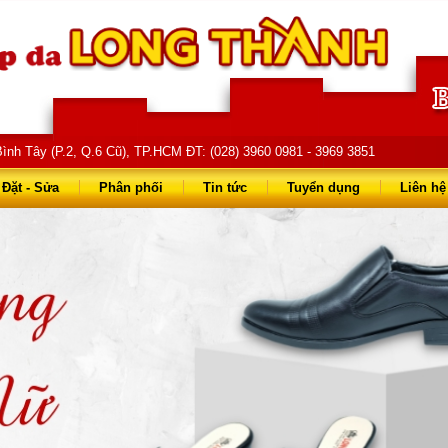
ình Tây (P.2, Q.6 Cũ), TP.HCM ĐT: (028) 3960 0981 - 3969 3851
68 68 - 0903 823 714
Đặt - Sửa
Phân phối
Tin tức
Tuyển dụng
Liên hệ