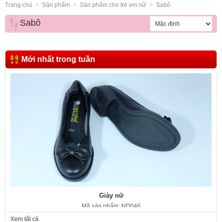
Trang chủ
Sản phẩm
Sản phẩm cho trẻ em nữ
Sabô
Sabô
Mới nhất trong tuần
Giày nữ
Mã sản phẩm: ND046
350.000 VNĐ
Giá:
Xem tất cả