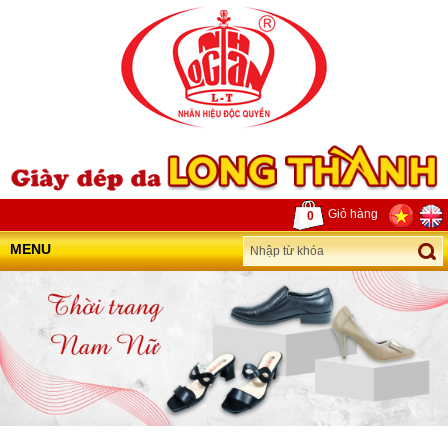
Giỏ hàng
0
MENU