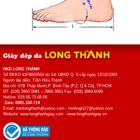
HKD LONG THÀNH
Số ĐKKD 41F8003504 do Sở UBND Q. 6 cấp ngày 13/10/2003
Người đại diện: Trần Hữu Thành
Địa chỉ: 67B Tháp Mười,P. Bình Tây (P.2, Q.6 Cũ), TP.HCM
ĐT: (028) 3960 0981 – 3969 3851 Fax: (028) 3969 6099
Hotline: 028.66.73.68.68
Zalo: 0981.100.714
Email: tranlongthanh@yahoo.com - minhnghi27@yahoo.com
Website: www.longthanhgiay.com - www.longthanhgiay.vn