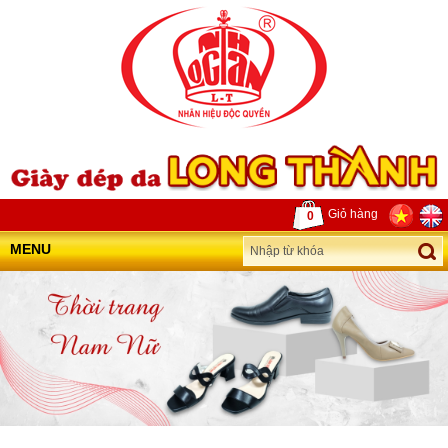
Giỏ hàng
0
MENU