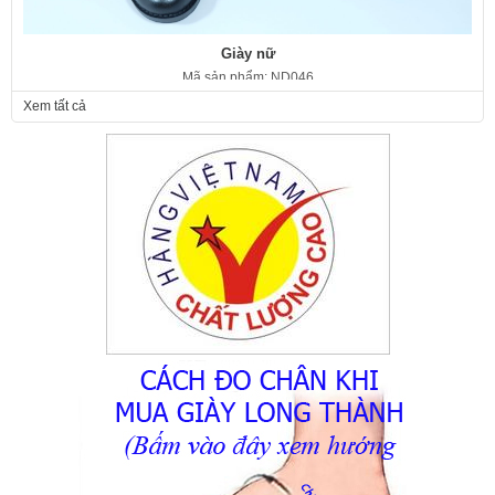
Giày nữ
Mã sản phẩm: ND046
350.000 VNĐ
Giá:
Xem tất cả