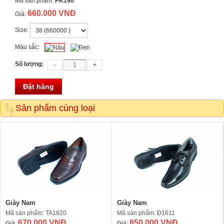
Mã sản phẩm:
PK190
660.000 VNĐ
Giá:
Size:
Màu sắc:
Số lượng:
Đặt hàng
Sản phẩm cùng loại
Giày Nam
Giày Nam
Mã sản phẩm: TA1820
Mã sản phẩm: Đ1611
670.000 VNĐ
850.000 VNĐ
Giá:
Giá: