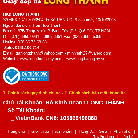
HKD LONG THÀNH
Số ĐKKD 41F8003504 do Sở UBND Q. 6 cấp ngày 13/10/2003
Người đại diện: Trần Hữu Thành
Địa chỉ: 67B Tháp Mười,P. Bình Tây (P.2, Q.6 Cũ), TP.HCM
ĐT: (028) 3960 0981 – 3969 3851 Fax: (028) 3969 6099
Hotline: 028.66.73.68.68
Zalo: 0981.100.714
Email: tranlongthanh@yahoo.com - minhnghi27@yahoo.com
Website: www.longthanhgiay.com - www.longthanhgiay.vn
1. Chính sách quy định chung
-
2. Chính sách bảo mật thông tin
Chủ Tài Khoản: Hộ Kinh Doanh LONG THÀNH
Số Tài Khoản:
_ VietinBank CN6: 105868496868
Trang chủ
|
Giới thiệu
|
Sản phẩm
|
Hàng Đặt - Sửa
|
Phân phối
|
Tuyển dụng
|
Liên hệ