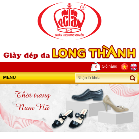
Giỏ hàng
0
MENU