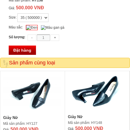
Mã sản phẩm:
HY158
500.000 VNĐ
Giá:
Size:
Màu sắc:
Số lượng:
Đặt hàng
Sản phẩm cùng loại
Giày Nữ
Giày Nữ
Mã sản phẩm: HY148
Mã sản phẩm: HY127
500.000 VNĐ
500.000 VNĐ
Giá:
Giá: