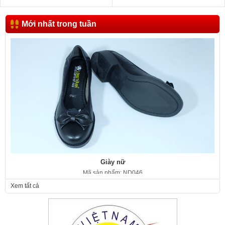
Mới nhất trong tuần
Giày nữ
Mã sản phẩm: ND046
350.000 VNĐ
Giá:
Xem tất cả