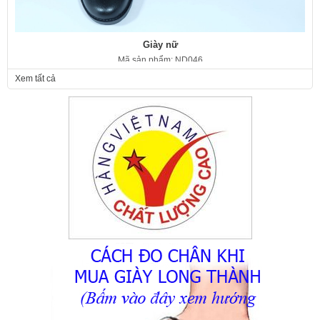
Giày nữ
Mã sản phẩm: ND046
350.000 VNĐ
Giá:
Xem tất cả