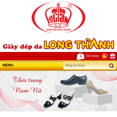
Giỏ hàng
0
MENU