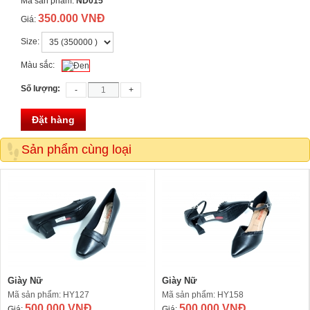
Mã sản phẩm:
ND015
350.000 VNĐ
Giá:
Size:
Màu sắc:
Số lượng:
Đặt hàng
Sản phẩm cùng loại
Giày Nữ
Giày Nữ
Mã sản phẩm: HY127
Mã sản phẩm: HY158
500.000 VNĐ
500.000 VNĐ
Giá:
Giá: