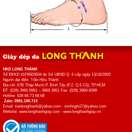
HKD LONG THÀNH
Số ĐKKD 41F8003504 do Sở UBND Q. 6 cấp ngày 13/10/2003
Người đại diện: Trần Hữu Thành
Địa chỉ: 67B Tháp Mười,P. Bình Tây (P.2, Q.6 Cũ), TP.HCM
ĐT: (028) 3960 0981 – 3969 3851 Fax: (028) 3969 6099
Hotline: 028.66.73.68.68
Zalo: 0981.100.714
Email: tranlongthanh@yahoo.com - minhnghi27@yahoo.com
Website: www.longthanhgiay.com - www.longthanhgiay.vn