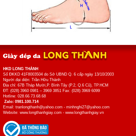
HKD LONG THÀNH
Số ĐKKD 41F8003504 do Sở UBND Q. 6 cấp ngày 13/10/2003
Người đại diện: Trần Hữu Thành
Địa chỉ: 67B Tháp Mười,P. Bình Tây (P.2, Q.6 Cũ), TP.HCM
ĐT: (028) 3960 0981 – 3969 3851 Fax: (028) 3969 6099
Hotline: 028.66.73.68.68
Zalo: 0981.100.714
Email: tranlongthanh@yahoo.com - minhnghi27@yahoo.com
Website: www.longthanhgiay.com - www.longthanhgiay.vn