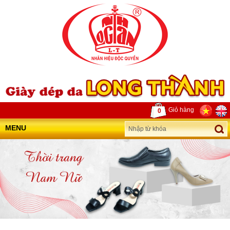
Giỏ hàng
0
MENU