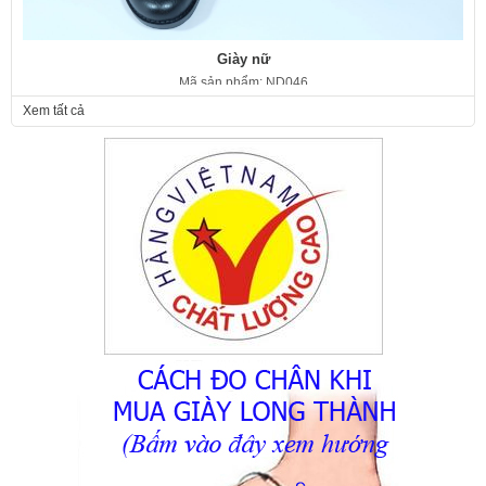
Giày nữ
Mã sản phẩm: ND046
350.000 VNĐ
Giá:
Xem tất cả