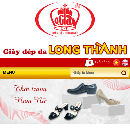
Giỏ hàng
0
MENU