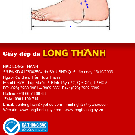
HKD LONG THÀNH
Số ĐKKD 41F8003504 do Sở UBND Q. 6 cấp ngày 13/10/2003
Người đại diện: Trần Hữu Thành
Địa chỉ: 67B Tháp Mười,P. Bình Tây (P.2, Q.6 Cũ), TP.HCM
ĐT: (028) 3960 0981 – 3969 3851 Fax: (028) 3969 6099
Hotline: 028.66.73.68.68
Zalo: 0981.100.714
Email: tranlongthanh@yahoo.com - minhnghi27@yahoo.com
Website: www.longthanhgiay.com - www.longthanhgiay.vn