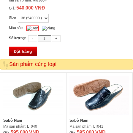
Mã sản phẩm:
MK5004
540.000 VNĐ
Giá:
Size:
Màu sắc:
Số lượng:
Đặt hàng
Sản phẩm cùng loại
Sabô Nam
Sabô Nam
Mã sản phẩm: LT040
Mã sản phẩm: LT041
595.000 VNĐ
595.000 VNĐ
Giá:
Giá: