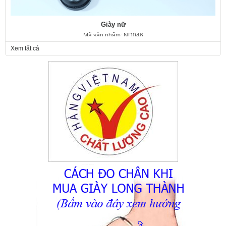
Giày nữ
Mã sản phẩm: ND046
350.000 VNĐ
Giá:
Xem tất cả