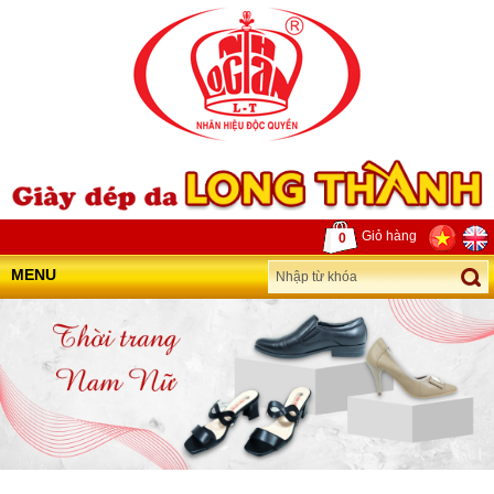
Giỏ hàng
0
MENU