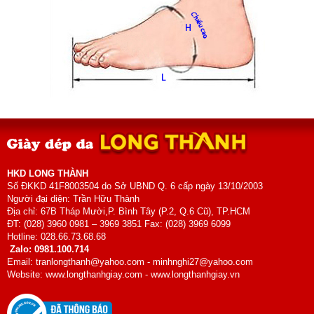
HKD LONG THÀNH
Số ĐKKD 41F8003504 do Sở UBND Q. 6 cấp ngày 13/10/2003
Người đại diện: Trần Hữu Thành
Địa chỉ: 67B Tháp Mười,P. Bình Tây (P.2, Q.6 Cũ), TP.HCM
ĐT: (028) 3960 0981 – 3969 3851 Fax: (028) 3969 6099
Hotline: 028.66.73.68.68
Zalo: 0981.100.714
Email: tranlongthanh@yahoo.com - minhnghi27@yahoo.com
Website: www.longthanhgiay.com - www.longthanhgiay.vn