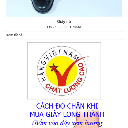
Giày nữ
Mã sản phẩm: ND046
350.000 VNĐ
Giá:
Xem tất cả