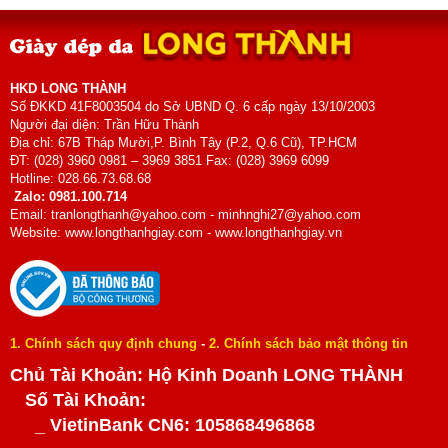
HKD LONG THÀNH
Số ĐKKD 41F8003504 do Sở UBND Q. 6 cấp ngày 13/10/2003
Người đại diện: Trần Hữu Thành
Địa chỉ: 67B Tháp Mười,P. Bình Tây (P.2, Q.6 Cũ), TP.HCM
ĐT: (028) 3960 0981 – 3969 3851 Fax: (028) 3969 6099
Hotline: 028.66.73.68.68
Zalo: 0981.100.714
Email: tranlongthanh@yahoo.com - minhnghi27@yahoo.com
Website: www.longthanhgiay.com - www.longthanhgiay.vn
1. Chính sách quy định chung
-
2. Chính sách bảo mật thông tin
Chủ Tài Khoản: Hộ Kinh Doanh LONG THÀNH
Số Tài Khoản:
_ VietinBank CN6: 105868496868