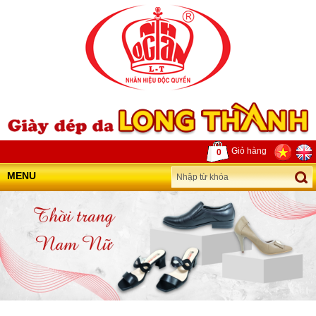
Giỏ hàng
0
MENU